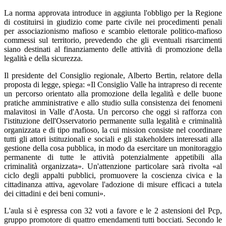
La norma approvata introduce in aggiunta l'obbligo per la Regione
di costituirsi in giudizio come parte civile nei procedimenti penali
per associazionismo mafioso e scambio elettorale politico-mafioso
commessi sul territorio, prevedendo che gli eventuali risarcimenti
siano destinati al finanziamento delle attività di promozione della
legalità e della sicurezza.
Il presidente del Consiglio regionale, Alberto Bertin, relatore della
proposta di legge, spiega: «Il Consiglio Valle ha intrapreso di recente
un percorso orientato alla promozione della legalità e delle buone
pratiche amministrative e allo studio sulla consistenza dei fenomeni
malavitosi in Valle d'Aosta. Un percorso che oggi si rafforza con
l'istituzione dell'Osservatorio permanente sulla legalità e criminalità
organizzata e di tipo mafioso, la cui mission consiste nel coordinare
tutti gli attori istituzionali e sociali e gli stakeholders interessati alla
gestione della cosa pubblica, in modo da esercitare un monitoraggio
permanente di tutte le attività potenzialmente appetibili alla
criminalità organizzata». Un'attenzione particolare sarà rivolta «al
ciclo degli appalti pubblici, promuovere la coscienza civica e la
cittadinanza attiva, agevolare l'adozione di misure efficaci a tutela
dei cittadini e dei beni comuni».
L'aula si è espressa con 32 voti a favore e le 2 astensioni del Pcp,
gruppo promotore di quattro emendamenti tutti bocciati. Secondo le