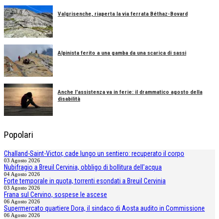
Valgrisenche, riaperta la via ferrata Béthaz-Bovard
Alpinista ferito a una gamba da una scarica di sassi
Anche l'assistenza va in ferie: il drammatico agosto della
disabilità
Popolari
Challand-Saint-Victor, cade lungo un sentiero: recuperato il corpo
03 Agosto 2026
Nubifragio a Breuil Cervinia, obbligo di bollitura dell'acqua
04 Agosto 2026
Forte temporale in quota, torrenti esondati a Breuil Cervinia
03 Agosto 2026
Frana sul Cervino, sospese le ascese
06 Agosto 2026
Supermercato quartiere Dora, il sindaco di Aosta audito in Commissione
06 Agosto 2026