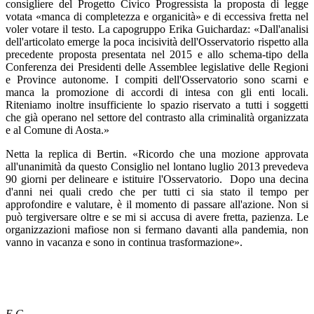
consigliere del Progetto Civico Progressista la proposta di legge
votata «manca di completezza e organicità» e di eccessiva fretta nel
voler votare il testo. La capogruppo Erika Guichardaz: «Dall'analisi
dell'articolato emerge la poca incisività dell'Osservatorio rispetto alla
precedente proposta presentata nel 2015 e allo schema-tipo della
Conferenza dei Presidenti delle Assemblee legislative delle Regioni
e Province autonome. I compiti dell'Osservatorio sono scarni e
manca la promozione di accordi di intesa con gli enti locali.
Riteniamo inoltre insufficiente lo spazio riservato a tutti i soggetti
che già operano nel settore del contrasto alla criminalità organizzata
e al Comune di Aosta.»
Netta la replica di Bertin. «Ricordo che una mozione approvata
all'unanimità da questo Consiglio nel lontano luglio 2013 prevedeva
90 giorni per delineare e istituire l'Osservatorio. Dopo una decina
d'anni nei quali credo che per tutti ci sia stato il tempo per
approfondire e valutare, è il momento di passare all'azione. Non si
può tergiversare oltre e se mi si accusa di avere fretta, pazienza. Le
organizzazioni mafiose non si fermano davanti alla pandemia, non
vanno in vacanza e sono in continua trasformazione».
E.G.