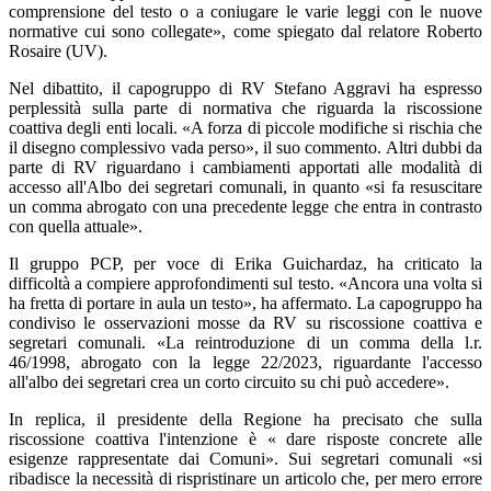
comprensione del testo o a coniugare le varie leggi con le nuove
normative cui sono collegate», come spiegato dal relatore Roberto
Rosaire (UV).
Nel dibattito, il capogruppo di RV Stefano Aggravi ha espresso
perplessità sulla parte di normativa che riguarda la riscossione
coattiva degli enti locali. «A forza di piccole modifiche si rischia che
il disegno complessivo vada perso», il suo commento. Altri dubbi da
parte di RV riguardano i cambiamenti apportati alle modalità di
accesso all'Albo dei segretari comunali, in quanto «si fa resuscitare
un comma abrogato con una precedente legge che entra in contrasto
con quella attuale».
Il gruppo PCP, per voce di Erika Guichardaz, ha criticato la
difficoltà a compiere approfondimenti sul testo. «Ancora una volta si
ha fretta di portare in aula un testo», ha affermato. La capogruppo ha
condiviso le osservazioni mosse da RV su riscossione coattiva e
segretari comunali. «La reintroduzione di un comma della l.r.
46/1998, abrogato con la legge 22/2023, riguardante l'accesso
all'albo dei segretari crea un corto circuito su chi può accedere».
In replica, il presidente della Regione ha precisato che sulla
riscossione coattiva l'intenzione è « dare risposte concrete alle
esigenze rappresentate dai Comuni». Sui segretari comunali «si
ribadisce la necessità di rispristinare un articolo che, per mero errore