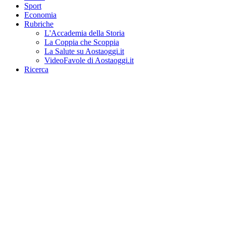
Sport
Economia
Rubriche
L'Accademia della Storia
La Coppia che Scoppia
La Salute su Aostaoggi.it
VideoFavole di Aostaoggi.it
Ricerca