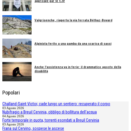
approuvé par le CJV
Valgrisenche, riaperta la via ferrata Béthaz-Bovard
Alpinista ferito a una gamba da una scarica di sassi
Anche l'assistenza va in ferie: il drammatico agosto della
disabilità
Popolari
Challand-Saint-Victor, cade lungo un sentiero: recuperato il corpo
03 Agosto 2026
Nubifragio a Breuil Cervinia, obbligo di bollitura dell'acqua
04 Agosto 2026
Forte temporale in quota, torrenti esondati a Breuil Cervinia
03 Agosto 2026
Frana sul Cervino, sospese le ascese