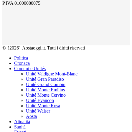
P.IVA 01000080075
© {2026} Aostaoggi.it. Tutti i diritti riservati
Politica
Cronaca
Comuni e Unités
Unité Valdigne Mont-Blanc
Unité Gran Paradiso
Unité Grand Combin
Unité Monte Emilius
Unité Monte Cervino
Unité Evançon
Unité Monte Rosa
Unité Walser
Aosta
Attualità
Sanità