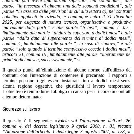
contratto può avere una durata superiore, ma comunque”, alle
parole “in presenza di almeno una delle seguenti condizioni”, alle
parole “in assenza delle previsioni di cui alla lettera a), nei contratti
collettivi applicati in azienda, e comunque entro il 31 dicembre
2025, per esigenze di natura tecnica, organizzativa e produttiva
individuate dalle parti;” e alle parole “b bis)”; comma 1 -bis ,
limitatamente alle parole “di durata superiore a dodici mesi” e alle
parole “dalla data di superamento del termine di dodici mesi”;
comma 4, limitatamente alle parole “, in caso di rinnovo,” e alle
parole “solo quando il termine complessivo eccede i dodici mesi”;
articolo 21, comma 01, limitatamente alle parole “liberamente nei
primi dodici mesi e, successivamente,”?
»
Il quesito punta all’eliminazione di alcune norme sull'utilizzo dei
contratti con l'intenzione di contenere il precariato. I rapporti a
termine possono oggi essere instaurati fino a dodici mesi senza
alcuna ragione oggettiva che giustifichi il lavoro temporaneo.
L'obiettivo è reintrodurre l'obbligo di causali per il ricorso ai contratti
a tempo determinato.
Sicurezza sul lavoro
Il quesito è il seguente: «
Volete voi l'abrogazione dell’art. 26,
comma 4, del decreto legislativo 9 aprile 2008, n. 81, recante
“Attuazione dell’articolo 1 della legge 3 agosto 2007, n. 123, in