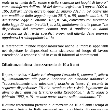
materia di tutela della salute e della sicurezza nei luoghi di lavoro”
come modificato dall’art. 16 del decreto legislativo 3 agosto 2009 n.
106, dall’art. 32 del decreto legge 21 giugno 2013, n. 69, convertito
con modifiche dalla legge 9 agosto 2013, n. 98, nonché dall’art. 13
del decreto legge 21 ottobre 2021, n. 146, convertito con modifiche
dalla legge 17 dicembre 2021, n. 215, limitatamente alle parole “Le
disposizioni del presente comma non si applicano ai danni
conseguenza dei rischi specifici propri dell’attività delle imprese
appaltatrici o subappaltatrici.”?
»
Il referendum intende responsabilizzare anche le imprese appaltanti
nel rispettare le disposizioni sulla sicurezza sul luogo di lavoro
estendendo la responsabilità in caso di infortuni ai committenti.
Cittadinanza italiana: dimezzamento da 10 a 5 anni
Il quesito recita: «
Volete voi abrogare l'articolo 9, comma 1, lettera
b), limitatamente alle parole “adottato da cittadino italiano” e
“successivamente alla adozione”; nonché la lettera f), recante la
seguente disposizione: “f) allo straniero che risiede legalmente da
almeno dieci anni nel territorio della Repubblica.”, della legge 5
febbraio 1992, n. 91, recante nuove norme sulla cittadinanza”?
».
Il quinto referendum prevede di dimezzare da 10 a 5 anni i tempi di
residenza legale in Italia necessari per la richiesta di concessione