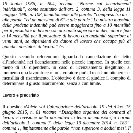
15 luglio 1966, n. 604, recante “Norme sui licenziamenti
individuali”, come sostituito dall’art. 2, comma 3, della legge 11
maggio 1990, n. 108, limitatamente alle parole: “compreso tra un”,
alle parole “ed un massimo di 6” e alle parole “La misura massima
della predetta indennità può essere maggiorata fino a 10 mensilità
per il prestatore di lavoro con anzianità superiore ai dieci anni e fino
a 14 mensilità per il prestatore di lavoro con anzianità superiore ai
venti anni, se dipendenti da datore di lavoro che occupa più di
quindici prestatori di lavoro.”?
».
Questo secondo referendum riguarda la cancellazione del tetto
all’indennità nei licenziamenti nelle piccole imprese. In quelle con
meno di 16 dipendenti, in caso di licenziamento illegittimo, al
momento una lavoratrice o un lavoratore può al massimo ottenere sei
mensilità di risarcimento. L'obiettivo è dare al giudice il compito di
determinare il giusto risarcimento, senza alcun limite.
Lavoro e precariato
Il quesito: «
Volete voi l’abrogazione dell’articolo 19 del d.lgs. 15
giugno 2015, n. 81 recante “Disciplina organica dei contratti di
lavoro e revisione della normativa in tema di mansioni, a norma
dell’articolo 1, comma 7, della legge 10 dicembre 2014, n. 183”,
comma 1, limitatamente alle parole “non superiore a dodici mesi. Il