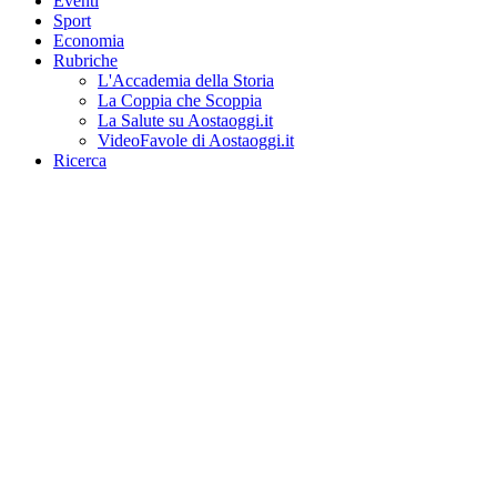
Eventi
Sport
Economia
Rubriche
L'Accademia della Storia
La Coppia che Scoppia
La Salute su Aostaoggi.it
VideoFavole di Aostaoggi.it
Ricerca