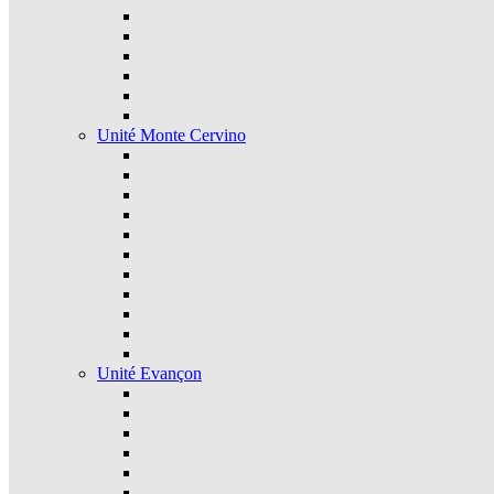
Unité Monte Cervino
Unité Evançon