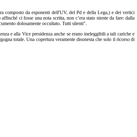
ora composto da esponenti dell'UV, del Pd e della Lega,) e dei vertici
ffinché ci fosse una nota scritta, non c’era stato niente da fare: dalla
cumento dolosamente occultato. Tutti silenti".
nza e alla Vice presidenza anche se erano ineleggibili a tali cariche e
rgogna totale. Una copertura veramente disonesta che solo il ricorso di