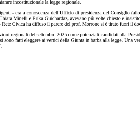
iarare incostituzionale la legge regionale.
genti - era a conoscenza dell’Ufficio di presidenza del Consiglio (all
hiara Minelli e Erika Guichardaz, avevano più volte chiesto e insistito a
te Civica ha diffuso il parere del prof. Morrone si è tirato fuori il do
ioni regionali del settembre 2025 come potenziali candidati alla Preside
 sono fatti eleggere ai vertici della Giunta in barba alla legge. Una ve
".