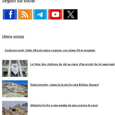
Seguici sui social
Ultime notizie
Confesercenti: Valle d'Aosta unica regione con stime Pil in negativo
Le futur des stations de ski au cœur d'un projet de loi approuvé
Valgrisenche, riaperta la via ferrata Béthaz-Bovard
Alpinista ferito a una gamba da una scarica di sassi