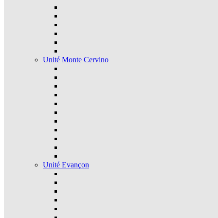
Unité Monte Cervino
Unité Evançon