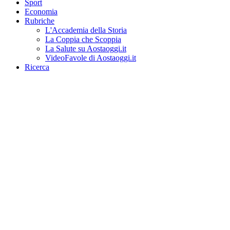
Sport
Economia
Rubriche
L'Accademia della Storia
La Coppia che Scoppia
La Salute su Aostaoggi.it
VideoFavole di Aostaoggi.it
Ricerca