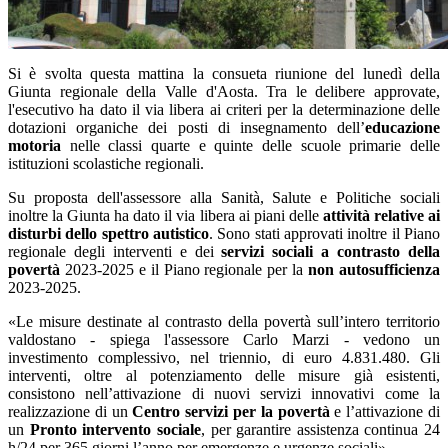
Si è svolta questa mattina la consueta riunione del lunedì della
Giunta regionale della Valle d'Aosta. Tra le delibere approvate,
l'esecutivo ha dato il via libera ai criteri per la determinazione delle
dotazioni organiche dei posti di insegnamento dell’
educazione
motoria
nelle classi quarte e quinte delle scuole primarie delle
istituzioni scolastiche regionali.
Su proposta dell'assessore alla Sanità, Salute e Politiche sociali
inoltre la Giunta ha dato il via libera ai piani delle
attività relative ai
disturbi dello spettro autistico
. Sono stati approvati inoltre il Piano
regionale degli interventi e dei
servizi sociali a contrasto della
povertà
2023-2025 e il Piano regionale per la
non autosufficienza
2023-2025.
«Le misure destinate al contrasto della povertà sull’intero territorio
valdostano - spiega l'assessore Carlo Marzi - vedono un
investimento complessivo, nel triennio, di euro 4.831.480. Gli
interventi, oltre al potenziamento delle misure già esistenti,
consistono nell’attivazione di nuovi servizi innovativi come la
realizzazione di un
Centro servizi per la povertà
e l’attivazione di
un
Pronto intervento sociale
, per garantire assistenza continua 24
h/24 per 365 giorni l’anno per emergenze e urgenze sociali».