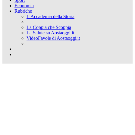
Sport
Economia
Rubriche
L'Accademia della Storia
La Coppia che Scoppia
La Salute su Aostaoggi.it
VideoFavole di Aostaoggi.it