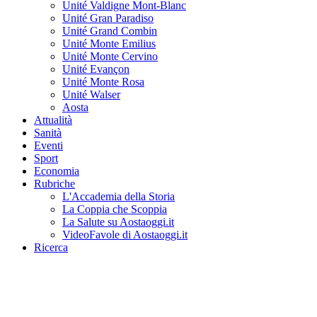
Unité Valdigne Mont-Blanc
Unité Gran Paradiso
Unité Grand Combin
Unité Monte Emilius
Unité Monte Cervino
Unité Evançon
Unité Monte Rosa
Unité Walser
Aosta
Attualità
Sanità
Eventi
Sport
Economia
Rubriche
L'Accademia della Storia
La Coppia che Scoppia
La Salute su Aostaoggi.it
VideoFavole di Aostaoggi.it
Ricerca