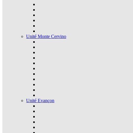
Unité Monte Cervino
Unité Evançon