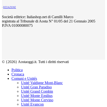
-
REDAZIONE
Società editrice: Italiashop.net di Camilli Marco
registrata al Tribunale di Aosta N° 01/05 del 21 Gennaio 2005
P.IVA 01000080075
© {2026} Aostaoggi.it. Tutti i diritti riservati
Politica
Cronaca
Comuni e Unités
Unité Valdigne Mont-Blanc
Unité Gran Paradiso
Unité Grand Combin
Unité Monte Emilius
Unité Monte Cervino
Unité Evançon