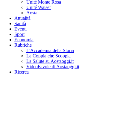
Unité Monte Rosa
Unité Walser
Aosta
Attualità
Sanità
Eventi
Sport
Economia
Rubriche
L'Accademia della Storia
La Coppia che Scoppia
La Salute su Aostaoggi.it
VideoFavole di Aostaoggi.it
Ricerca