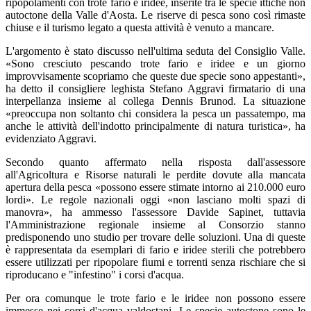
ripopolamenti con trote fario e iridee, inserite tra le specie ittiche non
autoctone della Valle d'Aosta. Le riserve di pesca sono così rimaste
chiuse e il turismo legato a questa attività è venuto a mancare.
L'argomento è stato discusso nell'ultima seduta del Consiglio Valle.
«Sono cresciuto pescando trote fario e iridee e un giorno
improvvisamente scopriamo che queste due specie sono appestanti»,
ha detto il consigliere leghista Stefano Aggravi firmatario di una
interpellanza insieme al collega Dennis Brunod. La situazione
«preoccupa non soltanto chi considera la pesca un passatempo, ma
anche le attività dell'indotto principalmente di natura turistica», ha
evidenziato Aggravi.
Secondo quanto affermato nella risposta dall'assessore
all'Agricoltura e Risorse naturali le perdite dovute alla mancata
apertura della pesca «possono essere stimate intorno ai 210.000 euro
lordi». Le regole nazionali oggi «non lasciano molti spazi di
manovra», ha ammesso l'assessore Davide Sapinet, tuttavia
l'Amministrazione regionale insieme al Consorzio stanno
predisponendo uno studio per trovare delle soluzioni. Una di queste
è rappresentata da esemplari di fario e iridee sterili che potrebbero
essere utilizzati per ripopolare fiumi e torrenti senza rischiare che si
riproducano e "infestino" i corsi d'acqua.
Per ora comunque le trote fario e le iridee non possono essere
immesse nei corsi d'acqua valdostani. Le specie autoctone sono le