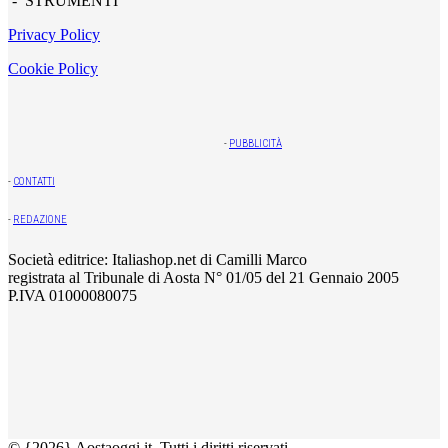
- STRUMENTI
Privacy Policy
Cookie Policy
-
PUBBLICITÀ
-
CONTATTI
-
REDAZIONE
Società editrice: Italiashop.net di Camilli Marco
registrata al Tribunale di Aosta N° 01/05 del 21 Gennaio 2005
P.IVA 01000080075
© {2026} Aostaoggi.it. Tutti i diritti riservati