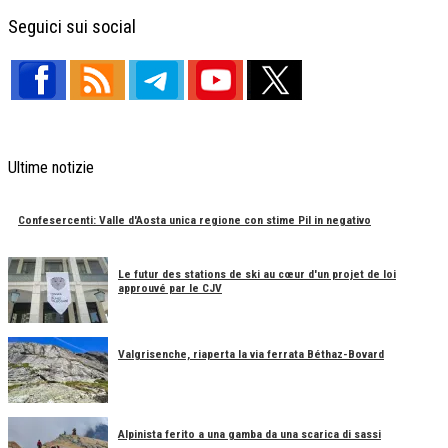
Facebook
X
Telegram
Share
Seguici sui social
Ultime notizie
Confesercenti: Valle d'Aosta unica regione con stime Pil in negativo
Le futur des stations de ski au cœur d'un projet de loi
approuvé par le CJV
Valgrisenche, riaperta la via ferrata Béthaz-Bovard
Alpinista ferito a una gamba da una scarica di sassi