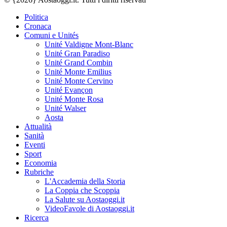
Politica
Cronaca
Comuni e Unités
Unité Valdigne Mont-Blanc
Unité Gran Paradiso
Unité Grand Combin
Unité Monte Emilius
Unité Monte Cervino
Unité Evançon
Unité Monte Rosa
Unité Walser
Aosta
Attualità
Sanità
Eventi
Sport
Economia
Rubriche
L'Accademia della Storia
La Coppia che Scoppia
La Salute su Aostaoggi.it
VideoFavole di Aostaoggi.it
Ricerca