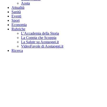
Aosta
Attualità
Sanità
Eventi
Sport
Economia
Rubriche
L'Accademia della Storia
La Coppia che Scoppia
La Salute su Aostaoggi.it
VideoFavole di Aostaoggi.it
Ricerca