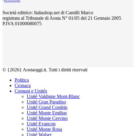
-
REDAZIONE
Società editrice: Italiashop.net di Camilli Marco
registrata al Tribunale di Aosta N° 01/05 del 21 Gennaio 2005
P.IVA 01000080075
© {2026} Aostaoggi.it. Tutti i diritti riservati
Politica
Cronaca
Comuni e Unités
Unité Valdigne Mont-Blanc
Unité Gran Paradiso
Unité Grand Combin
Unité Monte Emilius
Unité Monte Cervino
Unité Evançon
Unité Monte Rosa
Unité Walser