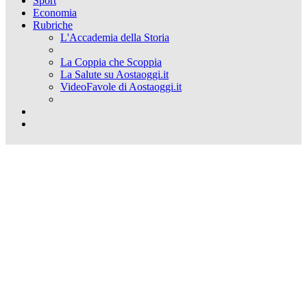
Sport
Economia
Rubriche
L'Accademia della Storia
La Coppia che Scoppia
La Salute su Aostaoggi.it
VideoFavole di Aostaoggi.it