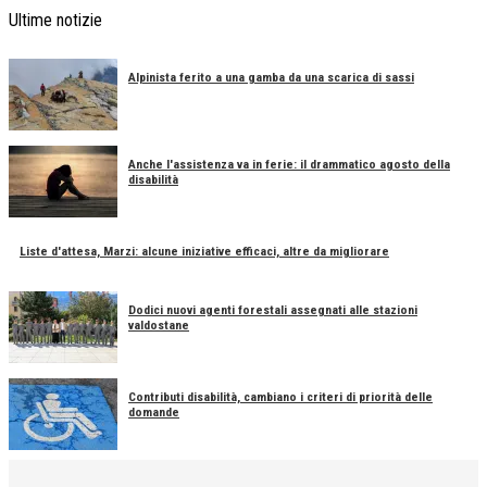
Ultime notizie
Alpinista ferito a una gamba da una scarica di sassi
Anche l'assistenza va in ferie: il drammatico agosto della
disabilità
Liste d'attesa, Marzi: alcune iniziative efficaci, altre da migliorare
Dodici nuovi agenti forestali assegnati alle stazioni
valdostane
Contributi disabilità, cambiano i criteri di priorità delle
domande