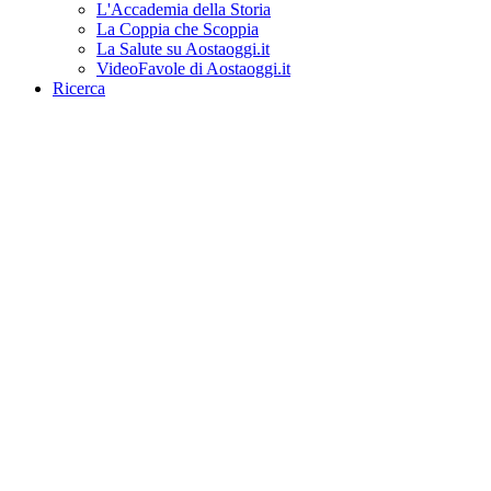
L'Accademia della Storia
La Coppia che Scoppia
La Salute su Aostaoggi.it
VideoFavole di Aostaoggi.it
Ricerca