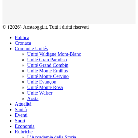
© {2026} Aostaoggi.it. Tutti i diritti riservati
Politica
Cronaca
Comuni e Unités
Unité Valdigne Mont-Blanc
Unité Gran Paradiso
Unité Grand Combin
Unité Monte Emilius
Unité Monte Cervino
Unité Evançon
Unité Monte Rosa
Unité Walser
Aosta
Attualità
Sanità
Eventi
Sport
Economia
Rubriche
L'Accademia della Storia