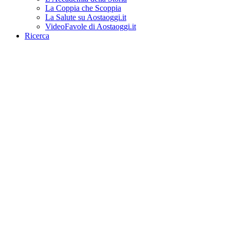
La Coppia che Scoppia
La Salute su Aostaoggi.it
VideoFavole di Aostaoggi.it
Ricerca