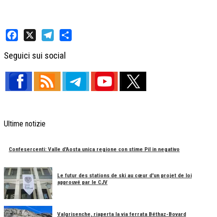
Facebook
X
Telegram
Share
Seguici sui social
Ultime notizie
Confesercenti: Valle d'Aosta unica regione con stime Pil in negativo
Le futur des stations de ski au cœur d'un projet de loi
approuvé par le CJV
Valgrisenche, riaperta la via ferrata Béthaz-Bovard