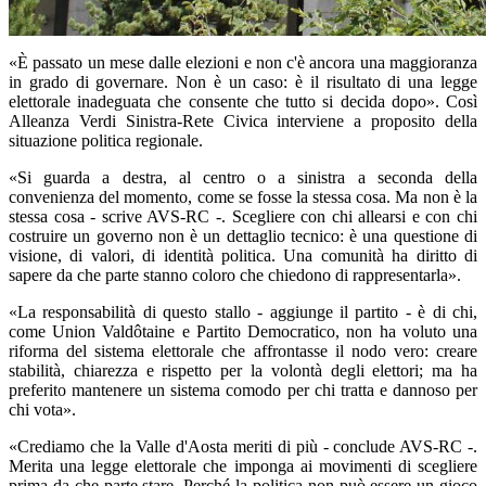
«È passato un mese dalle elezioni e non c'è ancora una maggioranza
in grado di governare. Non è un caso: è il risultato di una legge
elettorale inadeguata che consente che tutto si decida dopo». Così
Alleanza Verdi Sinistra-Rete Civica interviene a proposito della
situazione politica regionale.
«Si guarda a destra, al centro o a sinistra a seconda della
convenienza del momento, come se fosse la stessa cosa. Ma non è la
stessa cosa - scrive AVS-RC -. Scegliere con chi allearsi e con chi
costruire un governo non è un dettaglio tecnico: è una questione di
visione, di valori, di identità politica. Una comunità ha diritto di
sapere da che parte stanno coloro che chiedono di rappresentarla».
«La responsabilità di questo stallo - aggiunge il partito - è di chi,
come Union Valdôtaine e Partito Democratico, non ha voluto una
riforma del sistema elettorale che affrontasse il nodo vero: creare
stabilità, chiarezza e rispetto per la volontà degli elettori; ma ha
preferito mantenere un sistema comodo per chi tratta e dannoso per
chi vota».
«Crediamo che la Valle d'Aosta meriti di più - conclude AVS-RC -.
Merita una legge elettorale che imponga ai movimenti di scegliere
prima da che parte stare. Perché la politica non può essere un gioco