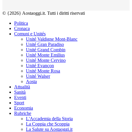
© {2026} Aostaoggi.it. Tutti i diritti riservati
Politica
Cronaca
Comuni e Unités
Unité Valdigne Mont-Blanc
Unité Gran Paradiso
Unité Grand Combin
Unité Monte Emilius
Unité Monte Cervino
Unité Evançon
Unité Monte Rosa
Unité Walser
Aosta
Attualità
Sanità
Eventi
Sport
Economia
Rubriche
L'Accademia della Storia
La Coppia che Scoppia
La Salute su Aostaoggi.it