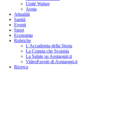
Unité Walser
Aosta
Attualità
Sanità
Eventi
Sport
Economia
Rubriche
L'Accademia della Storia
La Coppia che Scoppia
La Salute su Aostaoggi.it
VideoFavole di Aostaoggi.it
Ricerca