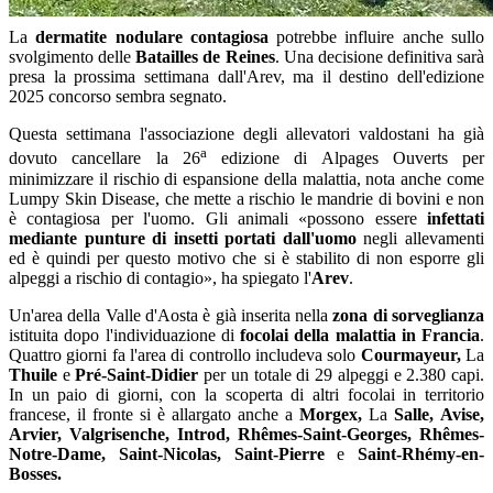
La
dermatite nodulare contagiosa
potrebbe influire anche sullo
svolgimento delle
Batailles de Reines
. Una decisione definitiva sarà
presa la prossima settimana dall'Arev, ma il destino dell'edizione
2025 concorso sembra segnato.
Questa settimana l'associazione degli allevatori valdostani ha già
a
dovuto cancellare la 26
edizione di Alpages Ouverts per
minimizzare il rischio di espansione della malattia, nota anche come
Lumpy Skin Disease, che mette a rischio le mandrie di bovini e non
è contagiosa per l'uomo. Gli animali «possono essere
infettati
mediante punture di insetti portati dall'uomo
negli allevamenti
ed è quindi per questo motivo che si è stabilito di non esporre gli
alpeggi a rischio di contagio», ha spiegato l'
Arev
.
Un'area della Valle d'Aosta è già inserita nella
zona di sorveglianza
istituita dopo l'individuazione di
focolai della malattia in Francia
.
Quattro giorni fa l'area di controllo includeva solo
Courmayeur,
La
Thuile
e
Pré-Saint-Didier
per un totale di 29 alpeggi e 2.380 capi.
In un paio di giorni, con la scoperta di altri focolai in territorio
francese, il fronte si è allargato anche a
Morgex,
La
Salle,
Avise,
Arvier,
Valgrisenche, Introd,
Rhêmes-Saint-Georges, Rhêmes-
Notre-Dame, Saint-Nicolas, Saint-Pierre
e
Saint-Rhémy-en-
Bosses.