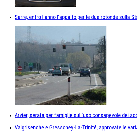
Sarre, entro l'anno l'appalto per le due rotonde sulla St
Arvier, serata per famiglie sull'uso consapevole dei so
Valgrisenche e Gressoney-La-Trinité, approvate le varian