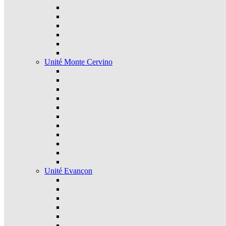
Unité Monte Cervino
Unité Evançon