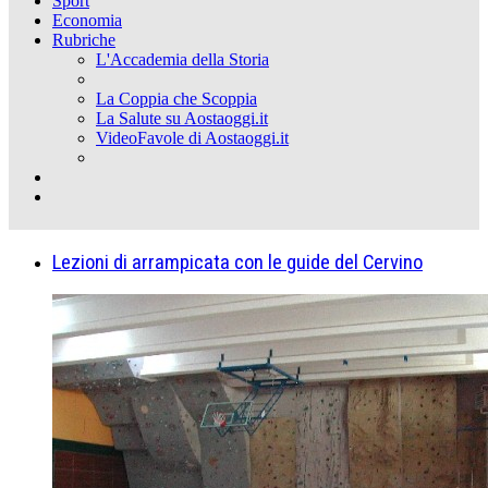
Sport
Economia
Rubriche
L'Accademia della Storia
La Coppia che Scoppia
La Salute su Aostaoggi.it
VideoFavole di Aostaoggi.it
Lezioni di arrampicata con le guide del Cervino