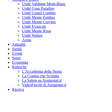
Unité Valdigne Mont-Blanc
Unité Gran Paradiso
Unité Grand Combin
Unité Monte Emilius
Unité Monte Cervino
Unité Evançon
Unité Monte Rosa
Unité Walser
Aosta
Attualità
Sanità
Eventi
Sport
Economia
Rubriche
L'Accademia della Storia
La Coppia che Scoppia
La Salute su Aostaoggi.it
VideoFavole di Aostaoggi.it
Ricerca